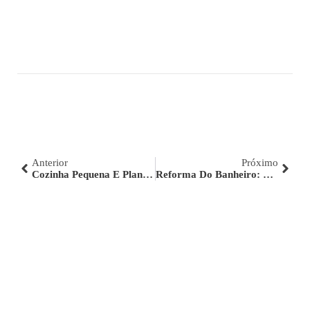
Anterior
Próximo
Cozinha Pequena E Planejada: Confira As Dicas Inspiradoras
Reforma Do Banheiro: Conheça Os Principais Erros