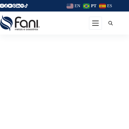
EN
PT
ES
Reparo De Torneira:
Manutenção E Cuidados
Preventivos