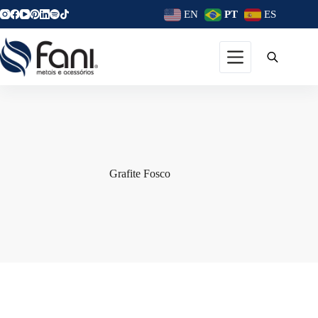
EN
PT
ES
Grafite Fosco