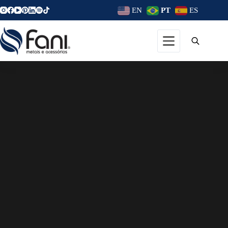
EN
PT
ES