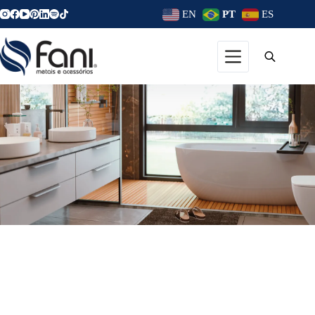
EN
PT
ES