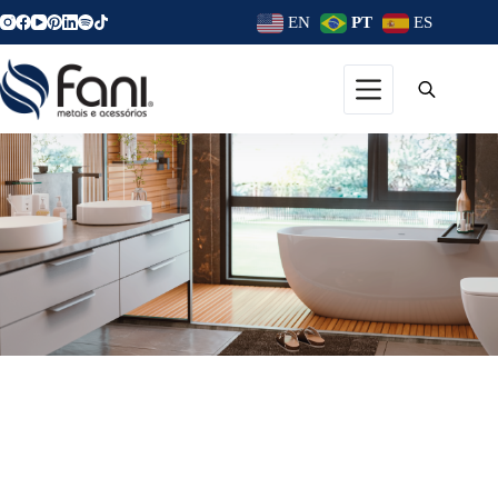
EN
PT
ES