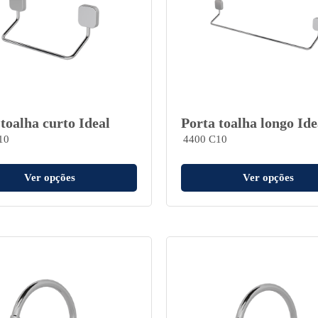
toalha curto Ideal
Porta toalha longo Ide
10
4400 C10
Ver opções
Ver opções