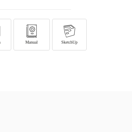
m
Manual
SketchUp