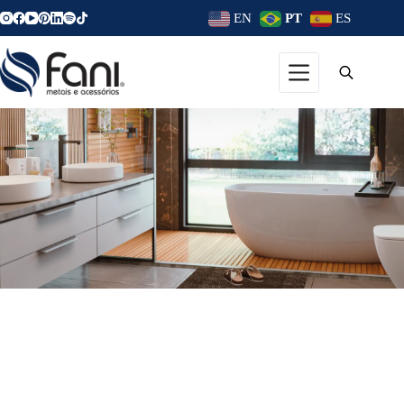
EN
PT
ES