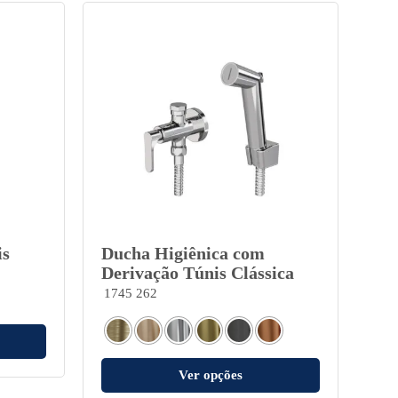
is
Ducha Higiênica com
Derivação Túnis Clássica
1745 262
Ver opções