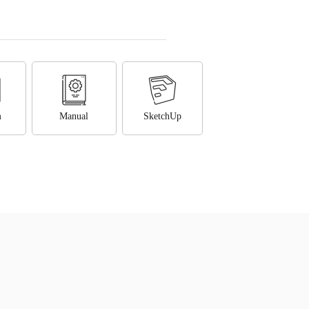
m
Manual
SketchUp