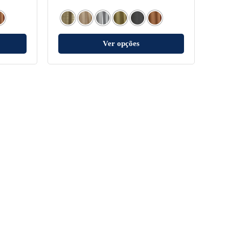
Ver opções
Contato
(11) 3595-1100
SAC