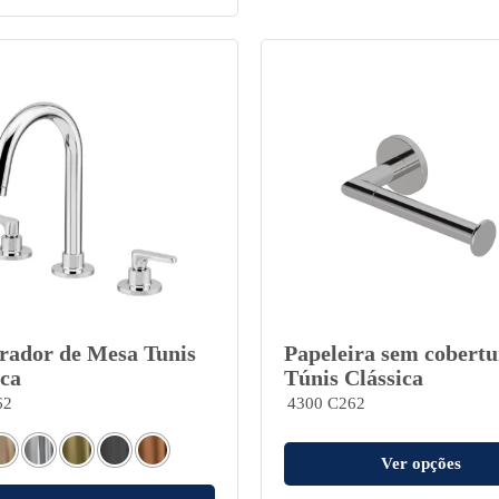
rador de Mesa Tunis
Papeleira sem cobertu
ica
Túnis Clássica
62
4300 C262
Ver opções