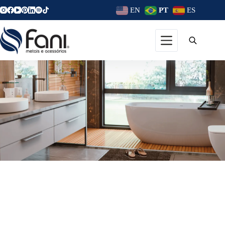
EN
PT
ES