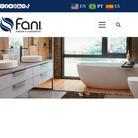
EN
PT
ES