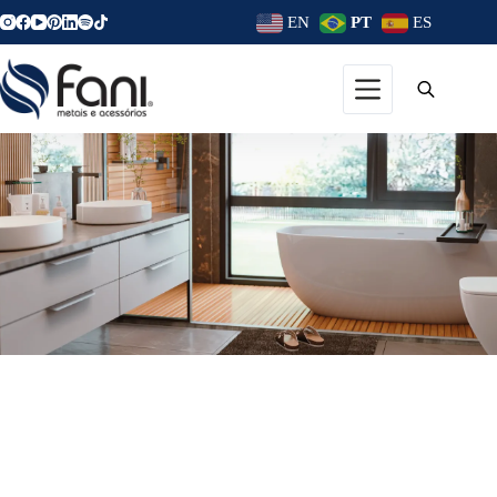
EN
PT
ES