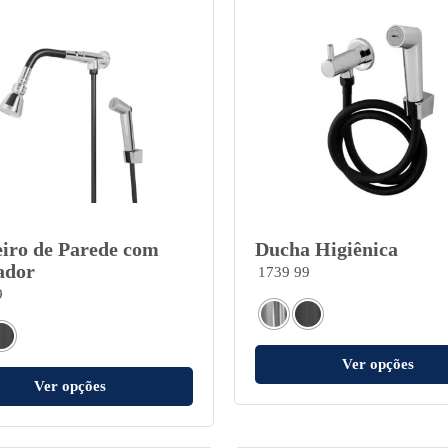
iro de Parede com
Ducha Higiênica
ador
1739 99
9
Ver opções
Ver opções