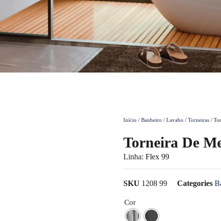
Início
/
Banheiro / Lavabo
/
Torneiras
/ Tor
Torneira De Me
Linha:
Flex 99
SKU
1208 99
Categories
B
Cor