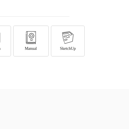
m
Manual
SketchUp