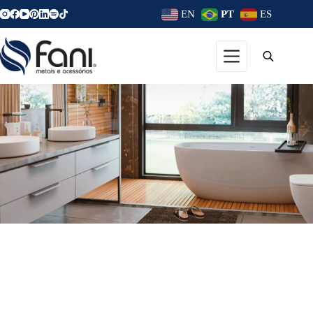
EN
PT
ES