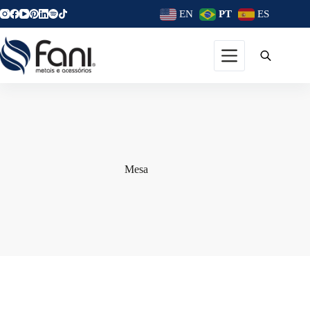
EN
PT
ES
Mesa