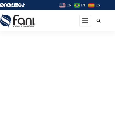
EN
PT
ES
Banheiro Relaxante: O Nosso
Templo Do Bem-Estar