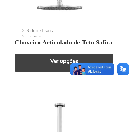
,
Banheiro / Lavabo
Chuveiros
Chuveiro Articulado de Teto Safira
Ver opções