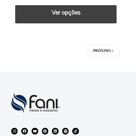
Ver opções
PRÓXIMA