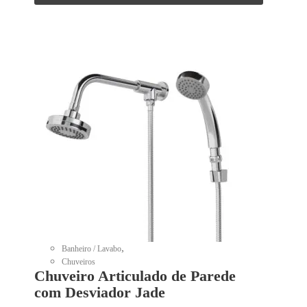
,
Banheiro / Lavabo
Chuveiros
Chuveiro Articulado de Parede
com Desviador Jade