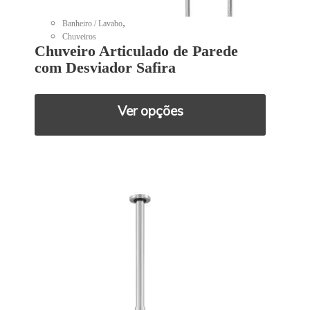
,
Banheiro / Lavabo
Chuveiros
Chuveiro Articulado de Parede
com Desviador Safira
Ver opções