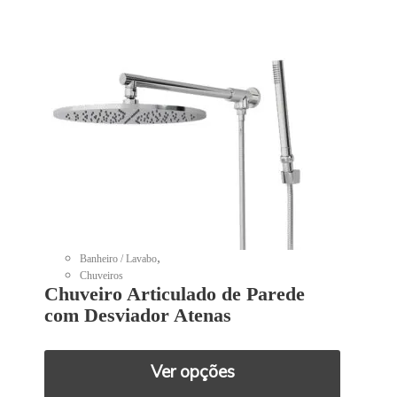
,
Banheiro / Lavabo
Chuveiros
Chuveiro Articulado de Parede
com Desviador Atenas
Ver opções