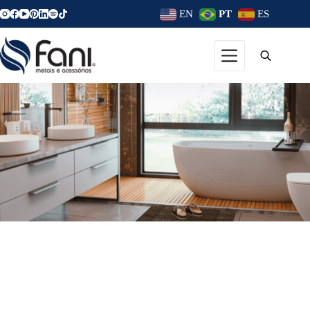
EN
PT
ES