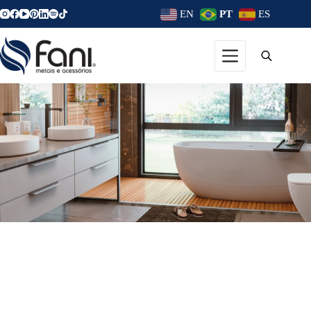
EN
PT
ES