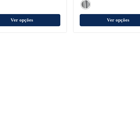
Ver opções
Ver opções
Sobre a Fani
Suporte
Institucional
Política de Privacidade
Onde Encontrar
Política da Qualidade
Sustentabilidade
Política Institucional
FAQ