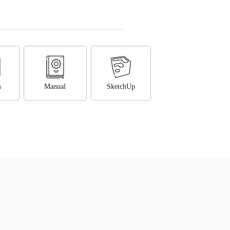
m
Manual
SketchUp