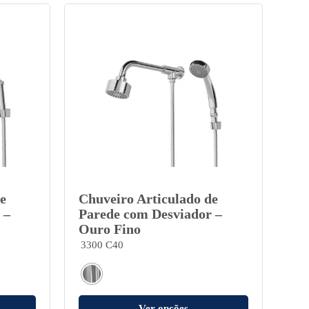
e
Chuveiro Articulado de
 –
Parede com Desviador –
Ouro Fino
3300 C40
Ver opções