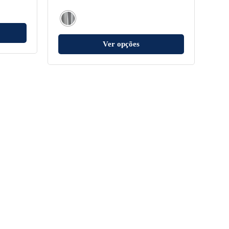
Ver opções
Contato
(11) 3595-1100
SAC