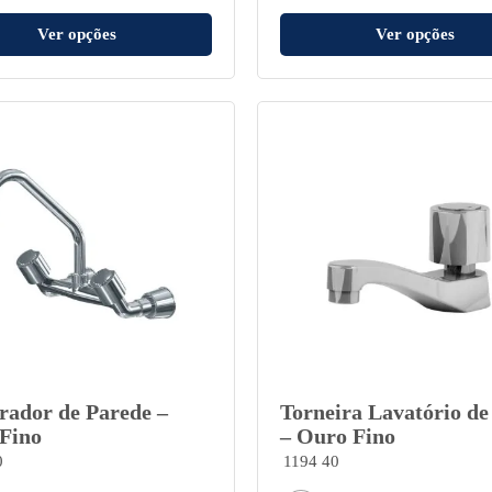
Ver opções
Ver opções
rador de Parede –
Torneira Lavatório d
Fino
– Ouro Fino
0
1194 40