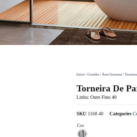
Início
/
Cozinha / Área Gourmet
/
Torneira
Torneira De Pa
Linha:
Ouro Fino 40
SKU
1168 40
Categories
Co
Cor