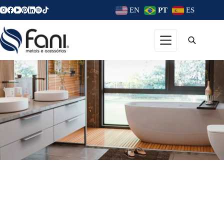
EN
PT
ES