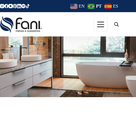
EN
PT
ES