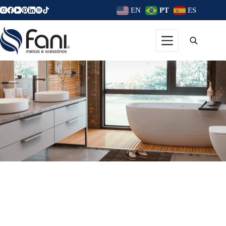
EN
PT
ES