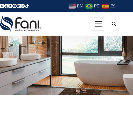
EN
PT
ES