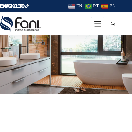
EN
PT
ES