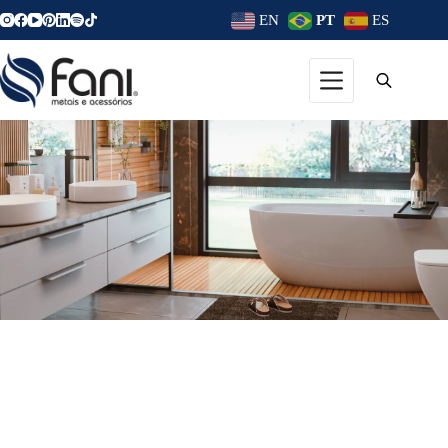
EN
PT
ES