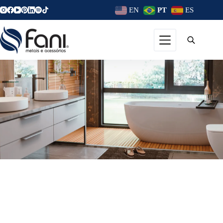
EN
PT
ES