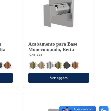
e
Acabamento para Base
tta
Monocomando, Retta
520 330
Ver opções