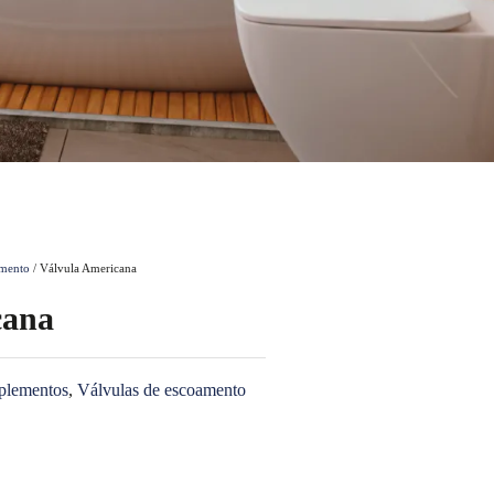
amento
/ Válvula Americana
cana
lementos
,
Válvulas de escoamento