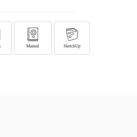
m
Manual
SketchUp