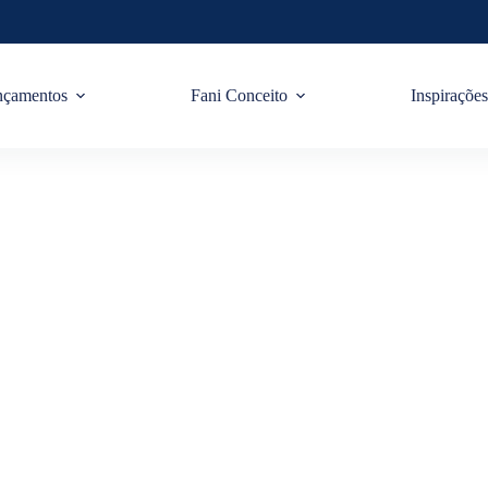
nçamentos
Fani Conceito
Inspiraçõe
HydroCasa