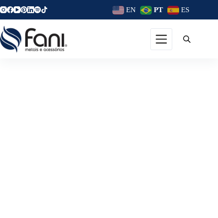
EN
PT
ES
Kirei Acabamentos