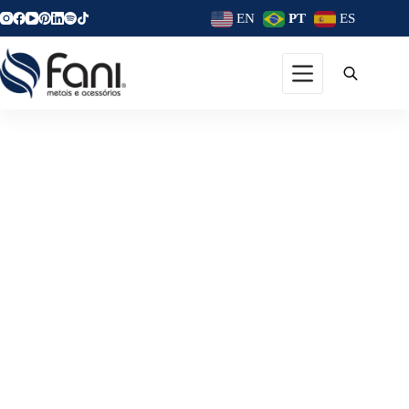
EN
PT
ES
Rr Tintas Águas De São Pedro