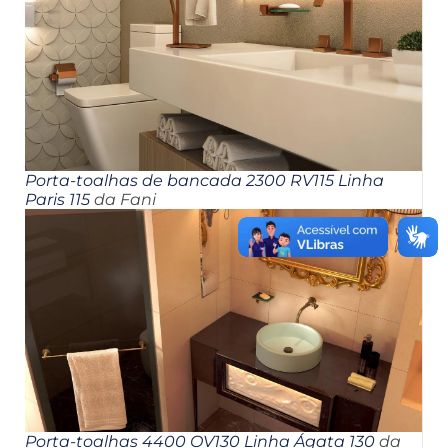
Porta-toalhas de bancada 2300 RV115 Linha
Paris 115
da Fani
Porta-toalhas 4400 OV130 Linha Ágata 130
da