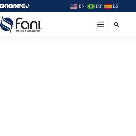
EN
PT
ES
Como Escolher O Toalheiro
Ideal Para O Banheiro?