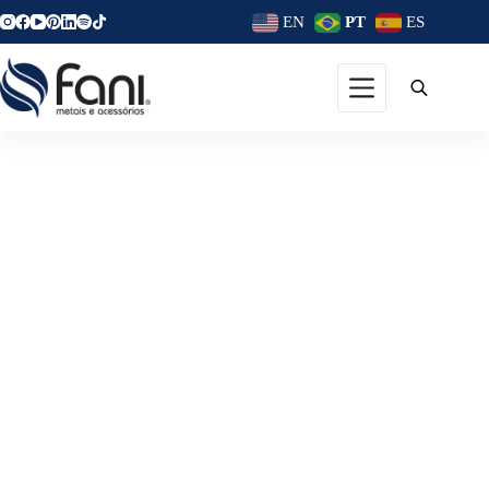
EN
PT
ES
Lavabo: Como Decorar Com
Estilo?