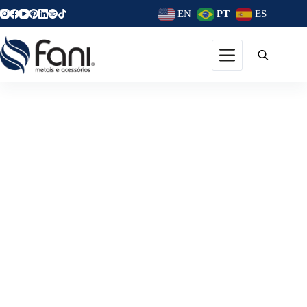
EN
PT
ES
Maracá – Atemporal E Única