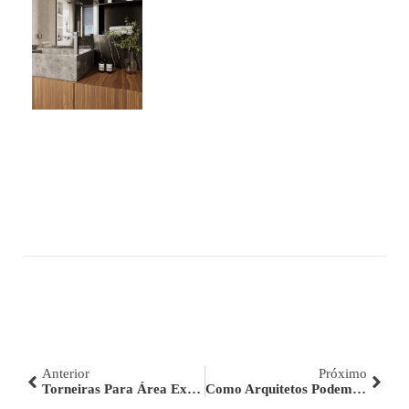
Anterior
Próximo
Torneiras Para Área Externa: A Fani Nos Momentos Que Acontecem Fora De Casa
Como Arquitetos Podem Criar Projetos Comerciais Impactantes Com A Linha: Barbara Dundes 800