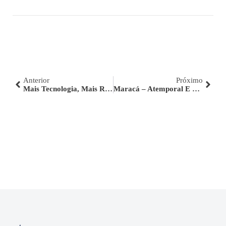
Anterior
Próximo
Mais Tecnologia, Mais Resistência: A Evolução Dos Produtos Fani
Maracá – Atemporal E Única