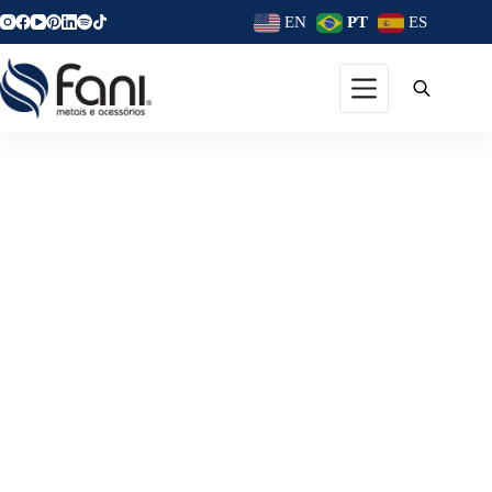
EN
PT
ES
Torneiras Para Área Externa:
A Fani Nos Momentos Que
Acontecem Fora De Casa