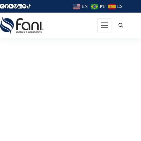
EN
PT
ES
O Que Não Pode Faltar Na
Minha Caixa De Ferramentas?