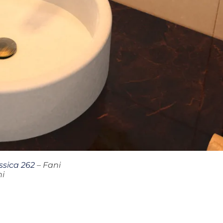
ssica 262
– Fani
ni