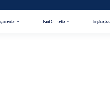
nçamentos
Fani Conceito
Inspiraçõe
ho Na Decoração: Como
Essa Tendência?