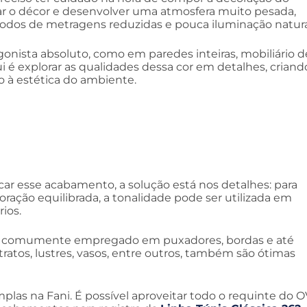
ar o décor e desenvolver uma atmosfera muito pesada,
odos de metragens reduzidas e pouca iluminação natura
agonista absoluto, como em paredes inteiras, mobiliário d
 é explorar as qualidades dessa cor em detalhes, criand
o à estética do ambiente.
acar esse acabamento, a solução está nos detalhes: para
ração equilibrada, a tonalidade pode ser utilizada em
ios.
o é comumente empregado em puxadores, bordas e até
atos, lustres, vasos, entre outros, também são ótimas
plas na Fani. É possível aproveitar todo o requinte do O