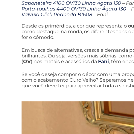
Saboneteira 4100 OV130 Linha Ágata 130
– Fa
Porta-toalhas 4400 OV130 Linha Ágata 130
– F
Válvula Click Redonda B1608
– Fani
Desde os primórdios, a cor que representa o
ou
como destaque na moda, os diferentes tons d
for o cômodo.
Em busca de alternativas, cresce a demanda po
brilhantes. Ou seja, versões mais sóbrias, c
(
OV
) nos metais e acessórios da
Fani
, têm enco
Se você deseja compor o décor com uma proposta
com o acabamento Ouro Velho? Separamos nes
que você deve ter para aproveitar toda a sofisti