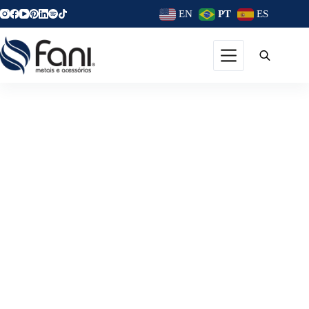
EN
PT
ES
Até 45m2: 3 Dicas De Décor
Para Studios