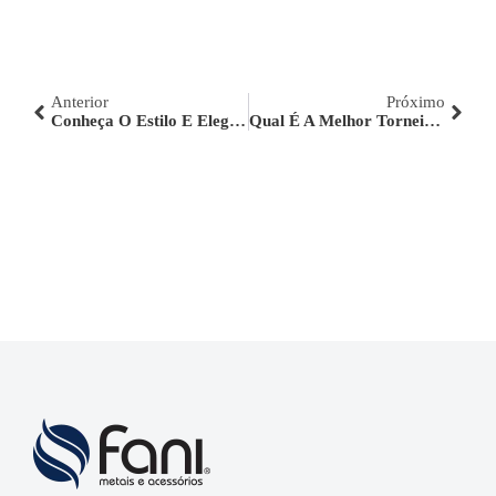
Anterior
Próximo
Conheça O Estilo E Elegância Do Ouro Velho
Qual É A
Melhor Torneira
Para
L