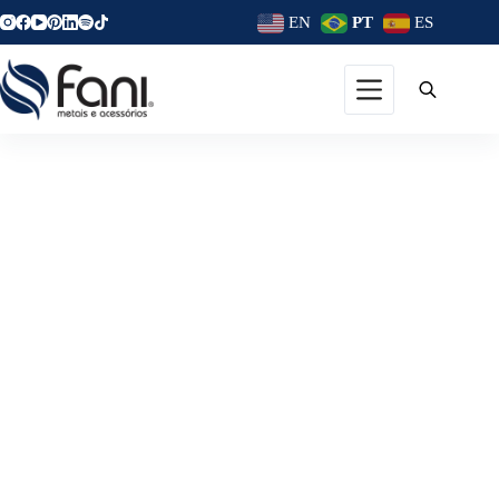
EN
PT
ES
Como Decorar Com
Criatividade Ao Utilizar
Acessórios?