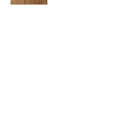
Anterior
Próximo
Como Otimizar O Espaço De Cozinhas Pequenas?
Decoração Mediterrânea: Dicas Para Banheiros E Cozinhas