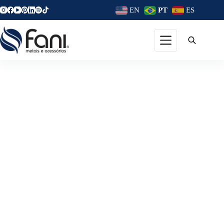
EN
PT
ES
Como Otimizar O Espaço De
Cozinhas Pequenas?