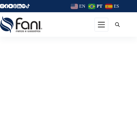
EN
PT
ES
Como Decorar O Banheiro:
Confira Essas Ideias Para
Deixá-Lo Mais Elegante