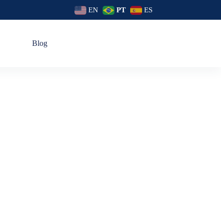
EN
PT
ES
s
Blog
uxo Na Sua