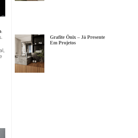
o
.
.
Grafite Ônix – Já Presente
Em Projetos
l,
e