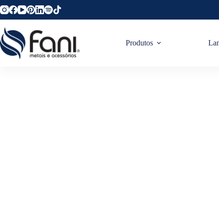
Produtos
La
Como Faze