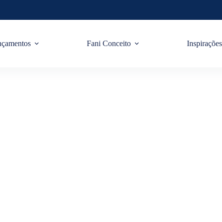
nçamentos
Fani Conceito
Inspiraçõe
r Uma Decoração De L
Casa?