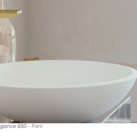
egance 650
– Fani