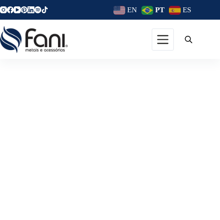
EN
PT
ES
Decoração Para Área
Gourmet: Como Criar Um
Espaço Bonito E Funcional