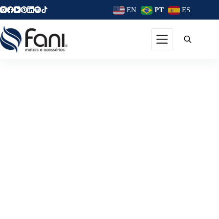
EN
PT
ES
Torneiras De Parede: Soluções
Elegantes Que Otimizam Seu
Ambiente