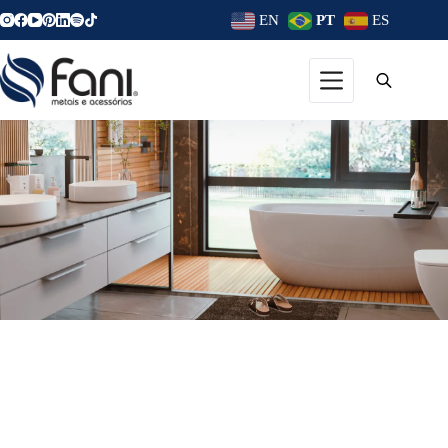
EN
PT
ES