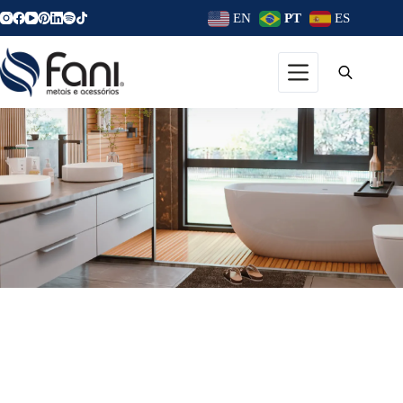
EN
PT
ES