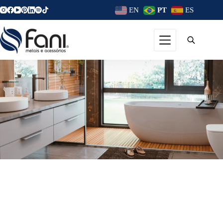
EN
PT
ES