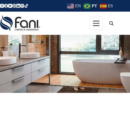
EN
PT
ES