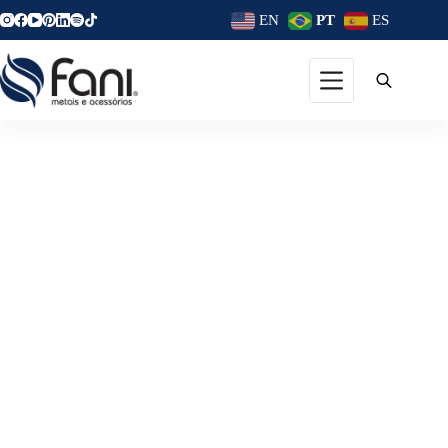
EN
PT
ES
Decoração Sustentável: Dicas
Fani E Inspirações