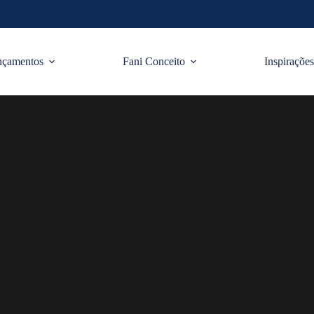
nçamentos
Fani Conceito
Inspiraçõe