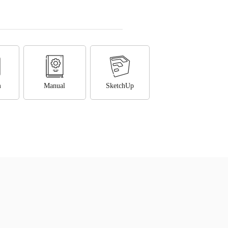
m
Manual
SketchUp